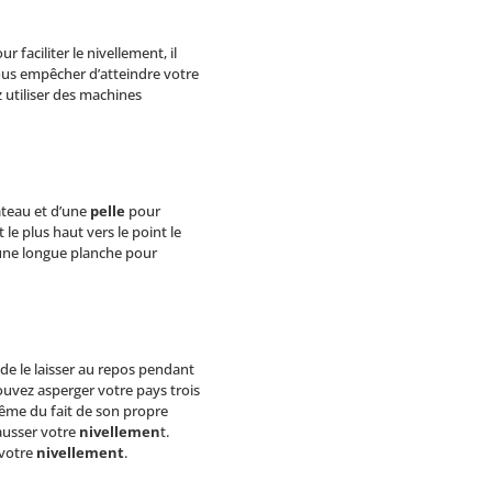
 faciliter le nivellement, il
ous empêcher d’atteindre votre
z utiliser des machines
râteau et d’une
pelle
pour
 le plus haut vers le point le
’une longue planche pour
de le laisser au repos pendant
uvez asperger votre pays trois
-même du fait de son propre
ausser votre
nivellemen
t.
 votre
nivellement
.