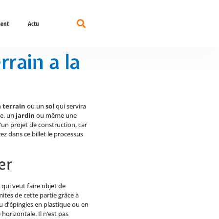
ent
Actu
rain a la
n
terrain
ou un
sol
qui servira
se, un
jardin
ou même une
un projet de construction, car
rez dans ce billet le processus
er
qui veut faire objet de
imites de cette partie grâce à
 d’épingles en plastique ou en
horizontale. Il n’est pas